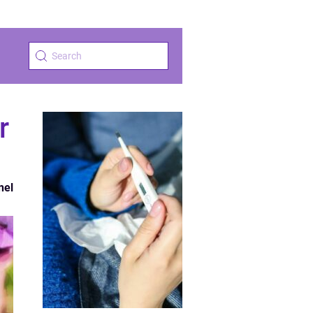
r
nel