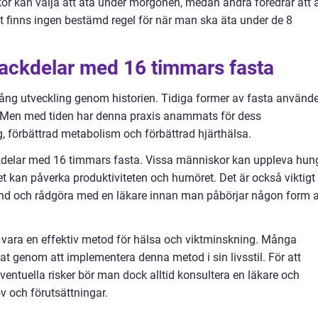
kor kan välja att äta under morgonen, medan andra föredrar att 
et finns ingen bestämd regel för när man ska äta under de 8
nackdelar med 16 timmars fasta
ång utveckling genom historien. Tidiga former av fasta använd
l. Men med tiden har denna praxis anammats för dess
g, förbättrad metabolism och förbättrad hjärthälsa.
ckdelar med 16 timmars fasta. Vissa människor kan uppleva hun
et kan påverka produktiviteten och humöret. Det är också viktigt 
lstånd och rådgöra med en läkare innan man påbörjar någon form 
 vara en effektiv metod för hälsa och viktminskning. Många
at genom att implementera denna metod i sin livsstil. För att
ntuella risker bör man dock alltid konsultera en läkare och
v och förutsättningar.