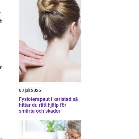
t
ch
r.
03 juli 2026
Fysioterapeut i karlstad så
hittar du rätt hjälp för
smärta och skador
n