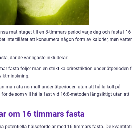
nsa matintaget till en 8-timmars period varje dag och fasta i 16
et inte tillåtet att konsumera någon form av kalorier, men vatten
sta, där de vanligaste inkluderar:
ar fasta följer man en strikt kalorirestriktion under ätperioden f
 viktminskning.
an man äta normalt under ätperioden utan att hålla koll på
l för de som vill hålla fast vid 16:8-metoden långsiktigt utan att
ar om 16 timmars fasta
era potentiella hälsofördelar med 16 timmars fasta. De kvantitat