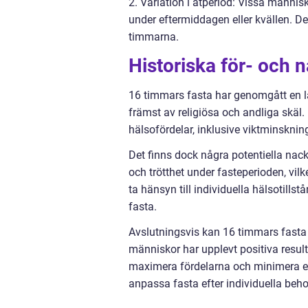
2. Variation i ätperiod: Vissa männis
under eftermiddagen eller kvällen. D
timmarna.
Historiska för- och 
16 timmars fasta har genomgått en l
främst av religiösa och andliga skä
hälsofördelar, inklusive viktminsknin
Det finns dock några potentiella na
och trötthet under fasteperioden, vilk
ta hänsyn till individuella hälsotil
fasta.
Avslutningsvis kan 16 timmars fasta
människor har upplevt positiva result
maximera fördelarna och minimera eve
anpassa fasta efter individuella beho