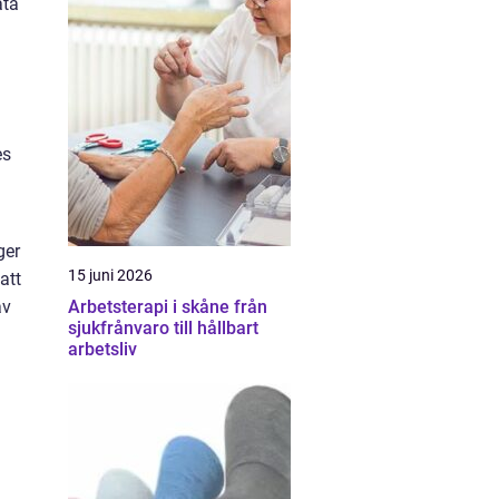
äta
es
ger
15 juni 2026
att
Arbetsterapi i skåne från
av
sjukfrånvaro till hållbart
arbetsliv