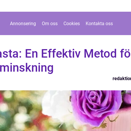
Annonsering
Om oss
Cookies
Kontakta oss
ta: En Effektiv Metod fö
tminskning
redaktio