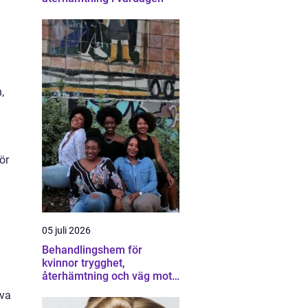
,
ör
05 juli 2026
Behandlingshem för
kvinnor trygghet,
återhämtning och väg mot
ett eget liv
iva