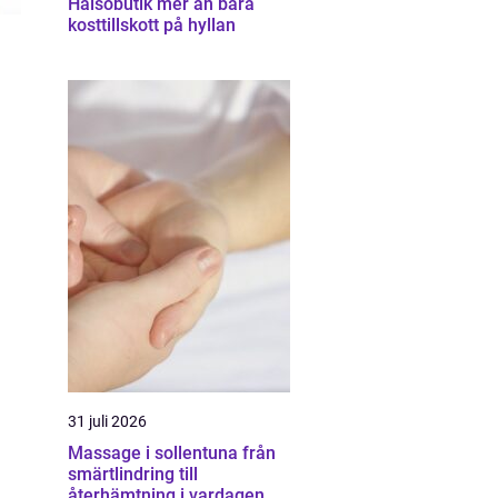
Hälsobutik mer än bara
kosttillskott på hyllan
31 juli 2026
Massage i sollentuna från
smärtlindring till
återhämtning i vardagen