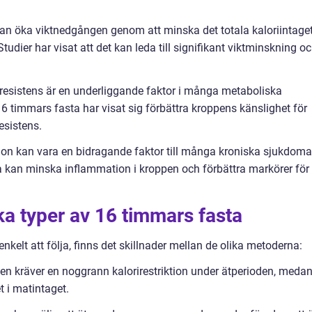
kan öka viktnedgången genom att minska det totala kaloriintage
ier har visat att det kan leda till signifikant viktminskning o
inresistens är en underliggande faktor i många metaboliska
16 timmars fasta har visat sig förbättra kroppens känslighet för
esistens.
on kan vara en bidragande faktor till många kroniska sjukdoma
ta kan minska inflammation i kroppen och förbättra markörer för
ka typer av 16 timmars fasta
enkelt att följa, finns det skillnader mellan de olika metoderna:
toden kräver en noggrann kalorirestriktion under ätperioden, meda
t i matintaget.