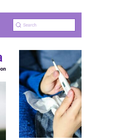
a
ion