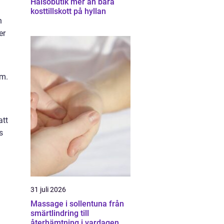
Hälsobutik mer än bara
kosttillskott på hyllan
n
er
em.
att
s
31 juli 2026
Massage i sollentuna från
smärtlindring till
återhämtning i vardagen