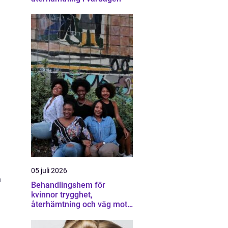
05 juli 2026
n
Behandlingshem för
kvinnor trygghet,
återhämtning och väg mot
ett eget liv