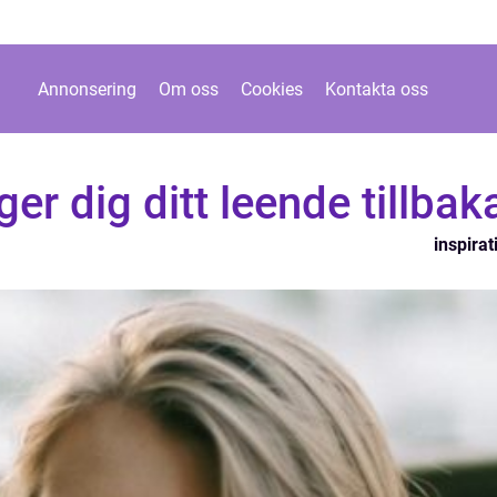
Annonsering
Om oss
Cookies
Kontakta oss
er dig ditt leende tillbak
inspirat