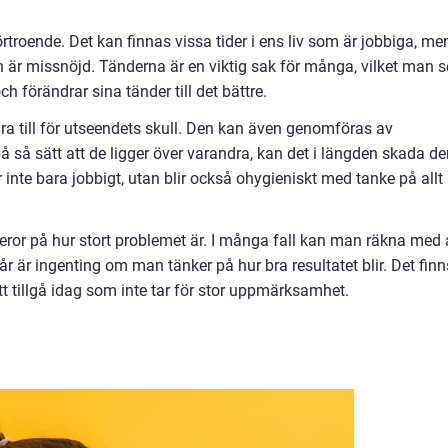
örtroende. Det kan finnas vissa tider i ens liv som är jobbiga, me
 är missnöjd. Tänderna är en viktig sak för många, vilket man s
h förändrar sina tänder till det bättre.
ra till för utseendets skull. Den kan även genomföras av
 så sätt att de ligger över varandra, kan det i längden skada d
 inte bara jobbigt, utan blir också ohygieniskt med tanke på allt
 beror på hur stort problemet är. I många fall kan man räkna med 
år är ingenting om man tänker på hur bra resultatet blir. Det finn
t tillgå idag som inte tar för stor uppmärksamhet.