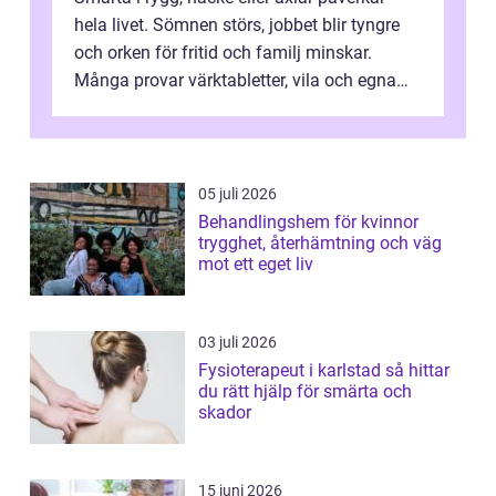
hela livet. Sömnen störs, jobbet blir tyngre
och orken för fritid och familj minskar.
Många provar värktabletter, vila och egna
övningar länge innan de söker ...
05 juli 2026
Behandlingshem för kvinnor
trygghet, återhämtning och väg
mot ett eget liv
03 juli 2026
Fysioterapeut i karlstad så hittar
du rätt hjälp för smärta och
skador
15 juni 2026