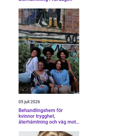
05 juli 2026
Behandlingshem för
kvinnor trygghet,
återhämtning och väg mot
ett eget liv