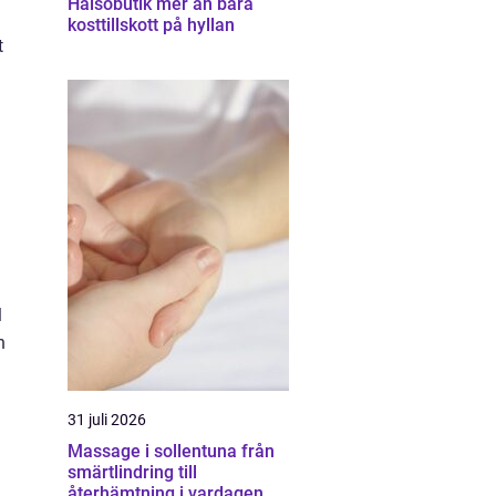
Hälsobutik mer än bara
kosttillskott på hyllan
t
l
n
31 juli 2026
Massage i sollentuna från
smärtlindring till
återhämtning i vardagen