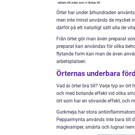
Örter har under århundraden använts f
men inte minst används de mycket in
därför på ett naturligt sätt alla de
Från örter gör man även preparat som o
preparat kan användas för olika behov,
flytande form kan man de även använd
arbetsplatsen.
Örternas underbara förd
Vad är örter bra till? Varje typ av ör
och med botande effekt vid olika smä
ört som har en sövande effekt, och 
Gurkmeja har stora antiinflammatori
Pepparmynta används inte bara till d
magkramper, smärta och lugnar nerv