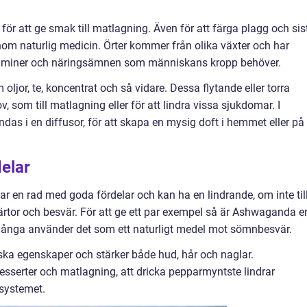
ör att ge smak till matlagning. Även för att färga plagg och sis
om naturlig medicin. Örter kommer från olika växter och har
 vitaminer och näringsämnen som människans kropp behöver.
ljor, te, koncentrat och så vidare. Dessa flytande eller torra
 som till matlagning eller för att lindra vissa sjukdomar. I
as i en diffusor, för att skapa en mysig doft i hemmet eller på
elar
t har en rad med goda fördelar och kan ha en lindrande, om inte til
rtor och besvär. För att ge ett par exempel så är Ashwaganda e
många använder det som ett naturligt medel mot sömnbesvär.
ska egenskaper och stärker både hud, hår och naglar.
esserter och matlagning, att dricka pepparmyntste lindrar
systemet.