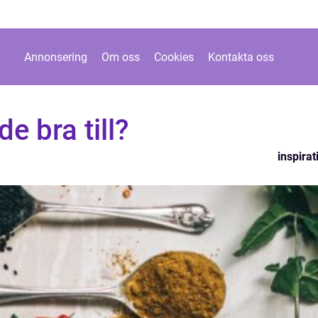
Annonsering
Om oss
Cookies
Kontakta oss
de bra till?
inspirat