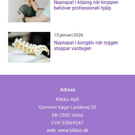
Naprapat i köping när kroppen
behöver professionell hjälp
15 januari 2026
Naprapat i kungälv när ryggen
stoppar vardagen
Adress
web:
www.klikko.dk