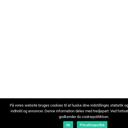
På vores website bruges cookies til at huske dine indstillinger, statistik o
indhold og annoncer. Denne information deles med tredjepart. Ved fortsa
godkender du cookiepolitikken.
Ok
Privatlivspolitik