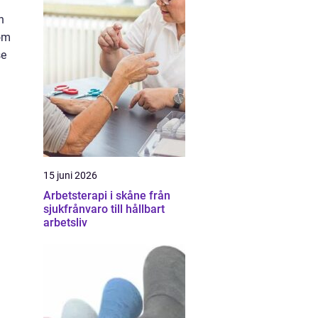
h
som
se
15 juni 2026
Arbetsterapi i skåne från
sjukfrånvaro till hållbart
arbetsliv