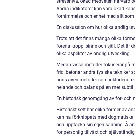
stressnivå, ökad medveten närvaro oc
Andra indikatorer kan vara ökad käns
förnimmelse och enhet med allt som 
En diskussion om hur olika andlig utv
Trots att det finns många olika forme
förena kropp, sinne och själ. Det är d
olika aspekter av andlig utveckling.
Medan vissa metoder fokuserar på med
frid, betonar andra fysiska tekniker 
finns även metoder som inkluderar ene
helande och balans på en mer subtil 
En historisk genomgång av för- och n
Historiskt sett har olika former av an
kan ha förknippats med dogmatiska elle
och upptäcka sin egen sanning. Å and
för personlig tillväxt och självständig