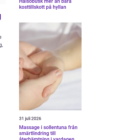
Hälsobutik mer än bara
kosttillskott på hyllan
g
e
g,
31 juli 2026
Massage i sollentuna från
smärtlindring till
återhämtning i vardagen