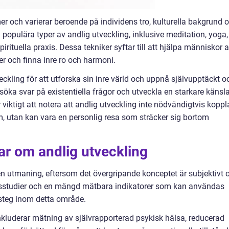
er och varierar beroende på individens tro, kulturella bakgrund 
a populära typer av andlig utveckling, inklusive meditation, yoga,
pirituella praxis. Dessa tekniker syftar till att hjälpa människor a
 och finna inre ro och harmoni.
ckling för att utforska sin inre värld och uppnå självupptäckt o
 söka svar på existentiella frågor och utveckla en starkare känsl
r viktigt att notera att andlig utveckling inte nödvändigtvis koppl
stem, utan kan vara en personlig resa som sträcker sig bortom
ar om andlig utveckling
en utmaning, eftersom det övergripande konceptet är subjektivt 
ingsstudier och en mängd mätbara indikatorer som kan användas
steg inom detta område.
kluderar mätning av självrapporterad psykisk hälsa, reducerad