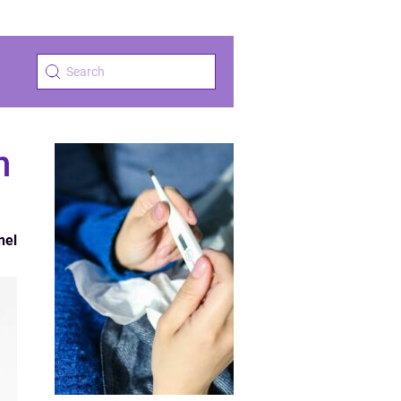
n
nel