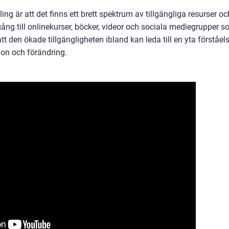
ng är att det finns ett brett spektrum av tillgängliga resurser oc
gång till onlinekurser, böcker, videor och sociala mediegrupper 
t den ökade tillgängligheten ibland kan leda till en yta förståel
ion och förändring.