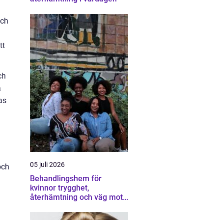
och
tt
ch
a
as
05 juli 2026
och
Behandlingshem för
kvinnor trygghet,
återhämtning och väg mot
ett eget liv