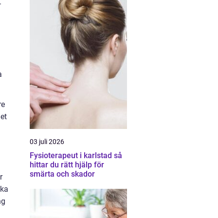
.
a
re
Det
03 juli 2026
Fysioterapeut i karlstad så
hittar du rätt hjälp för
smärta och skador
r
ska
ng