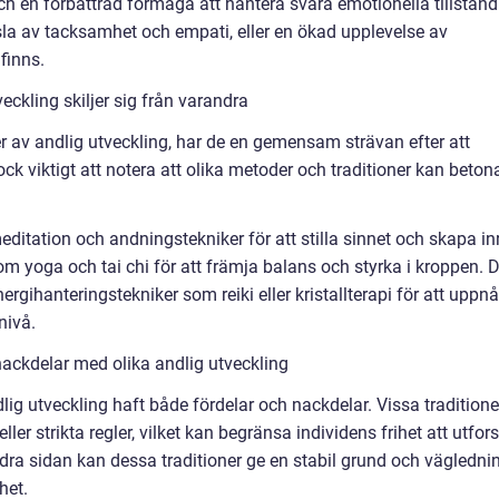
h en förbättrad förmåga att hantera svåra emotionella tillstånd
la av tacksamhet och empati, eller en ökad upplevelse av
finns.
eckling skiljer sig från varandra
r av andlig utveckling, har de en gemensam strävan efter att
ock viktigt att notera att olika metoder och traditioner kan beton
itation och andningstekniker för att stilla sinnet och skapa in
som yoga och tai chi för att främja balans och styrka i kroppen. 
rgihanteringstekniker som reiki eller kristallterapi för att uppnå
nivå.
ackdelar med olika andlig utveckling
dlig utveckling haft både fördelar och nackdelar. Vissa traditione
r strikta regler, vilket kan begränsa individens frihet att utfor
ra sidan kan dessa traditioner ge en stabil grund och vägledni
het.