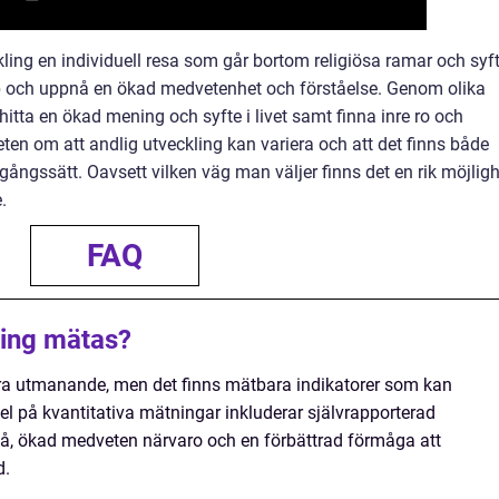
ing en individuell resa som går bortom religiösa ramar och syf
djup och uppnå en ökad medvetenhet och förståelse. Genom olika
tta en ökad mening och syfte i livet samt finna inre ro och
eten om att andlig utveckling kan variera och att det finns både
agångssätt. Oavsett vilken väg man väljer finns det en rik möjlig
.
FAQ
ling mätas?
ara utmanande, men det finns mätbara indikatorer som kan
 på kvantitativa mätningar inkluderar självrapporterad
vå, ökad medveten närvaro och en förbättrad förmåga att
d.