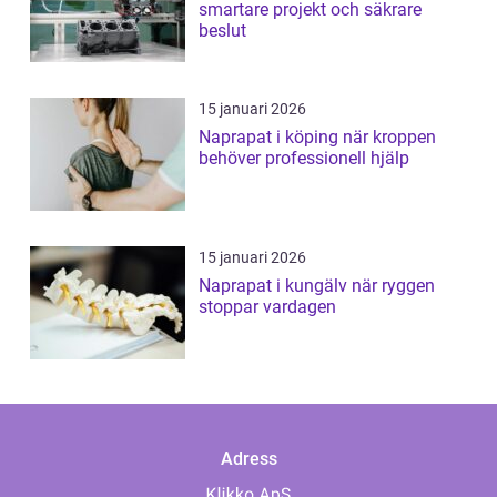
smartare projekt och säkrare
beslut
15 januari 2026
Naprapat i köping när kroppen
behöver professionell hjälp
15 januari 2026
Naprapat i kungälv när ryggen
stoppar vardagen
Adress