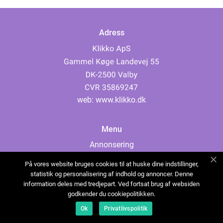
Adress
web:
www.klikko.dk
Menu
Annonsering
Om oss
På vores website bruges cookies til at huske dine indstillinger,
Cookies
statistik og personalisering af indhold og annoncer. Denne
information deles med tredjepart. Ved fortsat brug af websiden
Kontakta oss
godkender du cookiepolitikken.
Sitemap
Ok
Privatlivspolitik