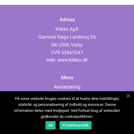
Adress
web:
www.klikko.dk
Menu
Annonsering
Om oss
På vores website bruges cookies til at huske dine indstillinger,
Cookies
statistik og personalisering af indhold og annoncer. Denne
information deles med tredjepart. Ved fortsat brug af websiden
Kontakta oss
godkender du cookiepolitikken.
Sitemap
Ok
Privatlivspolitik