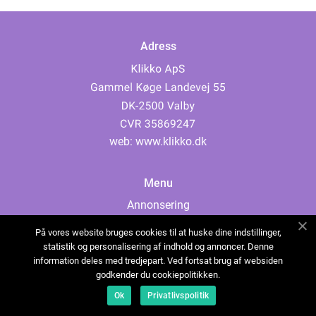
Adress
web:
www.klikko.dk
Menu
Annonsering
Om oss
På vores website bruges cookies til at huske dine indstillinger,
Cookies
statistik og personalisering af indhold og annoncer. Denne
information deles med tredjepart. Ved fortsat brug af websiden
Kontakta oss
godkender du cookiepolitikken.
Sitemap
Ok
Privatlivspolitik