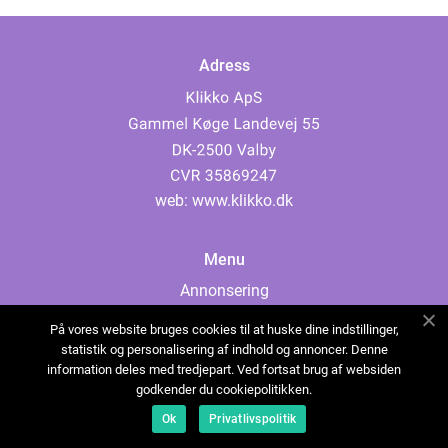
Adress
web:
www.klikko.dk
Menu
Annonsering
Om oss
På vores website bruges cookies til at huske dine indstillinger,
Cookies
statistik og personalisering af indhold og annoncer. Denne
information deles med tredjepart. Ved fortsat brug af websiden
Kontakta oss
godkender du cookiepolitikken.
Sitemap
Ok
Privatlivspolitik